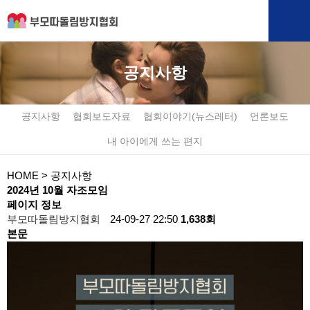
공지사항
공지사항
협회보도자료
협회이야기(뉴스레터)
언론보도
내 아이에게 쓰는 편지
HOME
> 공지사항
2024년 10월 자조모임
페이지 정보
부모따돌림방지협회
24-09-27 22:50
1,638회
본문