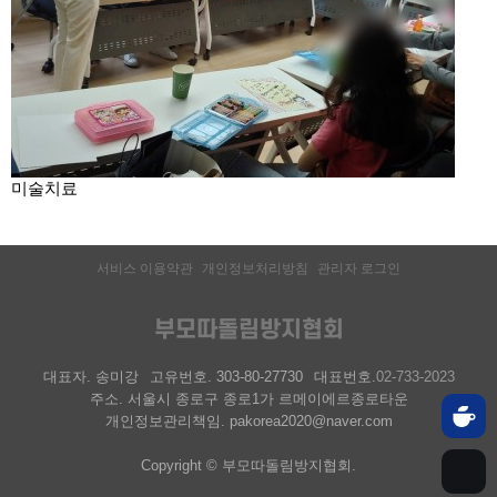
미술치료
서비스 이용약관
개인정보처리방침
관리자 로그인
부모따돌림방지협회
대표자. 송미강
고유번호. 303-80-27730
대표번호.
02-733-2023
주소. 서울시 종로구 종로1가 르메이에르종로타운
개인정보관리책임. pakorea2020@naver.com
Copyright © 부모따돌림방지협회.