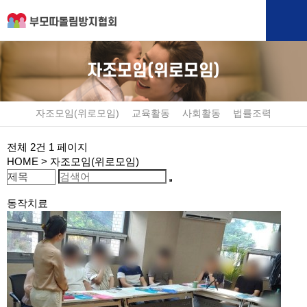
자조모임(위로모임)
자조모임(위로모임)
교육활동
사회활동
법률조력
전체 2건
1 페이지
HOME
> 자조모임(위로모임)
동작치료